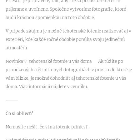
Priestor je pripravený tak, aby ste sa počas fotenia cítili
príjemne a uvoľnene. Spoločne vytvoríme fotografie, ktoré
budú krásnou spomienkou na toto obdobie.
V prípade záujmu je možné tehotenské fotenie realizovať aj v
exteriéri, kde každé ročné obdobie ponúka svoju jedinečnú
atmosféru.
Novinka♡ tehotenské fotenie u vás doma 🤍Ak túžite po
prirodzených a či intímnych fotografiách v prostredí, ktoré je
vám blízke, je možné dohodnúť aj tehotenské fotenie u vás
doma. Viac informácií nájdete v cenníku.
⸻
Čo si obliecť?
Nemusíte riešiť, čo si na fotenie priniesť.