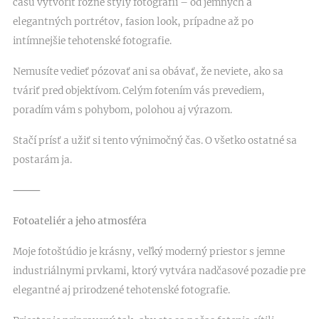
času vytvoriť rôzne štýly fotografií – od jemných a
elegantných portrétov, fasion look, prípadne až po
intímnejšie tehotenské fotografie.
Nemusíte vedieť pózovať ani sa obávať, že neviete, ako sa
tváriť pred objektívom. Celým fotením vás prevediem,
poradím vám s pohybom, polohou aj výrazom.
Stačí prísť a užiť si tento výnimočný čas. O všetko ostatné sa
postarám ja. 🤍
⸻
Fotoateliér a jeho atmosféra
Moje fotoštúdio je krásny, veľký moderný priestor s jemne
industriálnymi prvkami, ktorý vytvára nadčasové pozadie pre
elegantné aj prirodzené tehotenské fotografie.