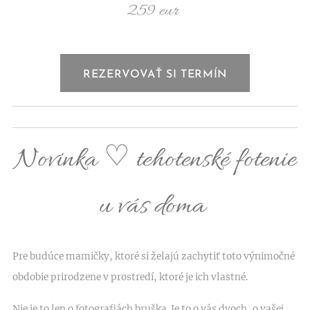
259 eur
REZERVOVAŤ SI TERMÍN
Novinka ♡ tehotenské fotenie
u vás doma
Pre budúce mamičky, ktoré si želajú zachytiť toto výnimočné
obdobie prirodzene v prostredí, ktoré je ich vlastné.
Nie je to len o fotografiách bruška. Je to o vás dvoch, o vašej