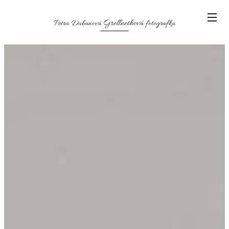
Grellnethová
Petra Dubanová
fotografka