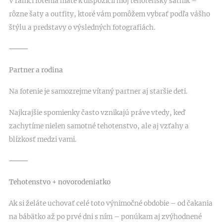
V rámci fotenia máte k dispozícii môj tehotenský šatník –
rôzne šaty a outfity, ktoré vám pomôžem vybrať podľa vášho
štýlu a predstavy o výsledných fotografiách.
⸻
Partner a rodina
Na fotenie je samozrejme vítaný partner aj staršie deti.
Najkrajšie spomienky často vznikajú práve vtedy, keď
zachytíme nielen samotné tehotenstvo, ale aj vzťahy a
blízkosť medzi vami.
⸻
Tehotenstvo + novorodeniatko
Ak si želáte uchovať celé toto výnimočné obdobie – od čakania
na bábätko až po prvé dni s ním – ponúkam aj zvýhodnené