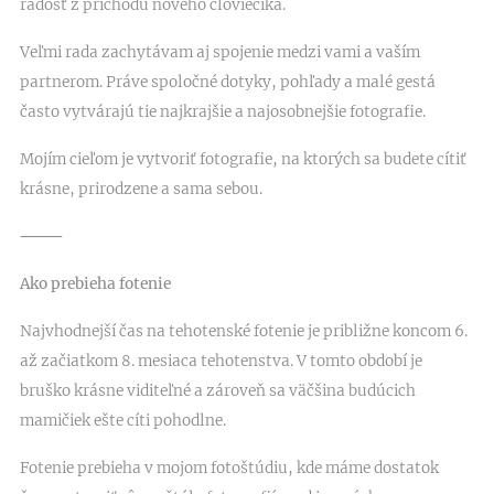
radosť z príchodu nového človiečika.
Veľmi rada zachytávam aj spojenie medzi vami a vaším
partnerom. Práve spoločné dotyky, pohľady a malé gestá
často vytvárajú tie najkrajšie a najosobnejšie fotografie.
Mojím cieľom je vytvoriť fotografie, na ktorých sa budete cítiť
krásne, prirodzene a sama sebou.
⸻
Ako prebieha fotenie
Najvhodnejší čas na tehotenské fotenie je približne koncom 6.
až začiatkom 8. mesiaca tehotenstva. V tomto období je
bruško krásne viditeľné a zároveň sa väčšina budúcich
mamičiek ešte cíti pohodlne.
Fotenie prebieha v mojom fotoštúdiu, kde máme dostatok