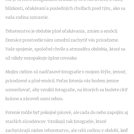
blízkosti, očakávaní a posledných chvíľach pred tým, ako sa
vaša rodina rozrastie.
Tehotenstvo je obdobie plné očakávania, zmien a emócií.
Domáce prostredie nám umožní zachytiť vás prirodzene.
Vaše spojenie, spoločné chvíle a atmosféru obdobia, ktoré sa
už nikdy nezopakuje úplne rovnako.
Mojím cieľom sú nadčasové fotografie v mojom štýle, jemné,
prirodzené a plné emócií. Počas fotenia vás budem jemne
usmerňovať, aby vznikli fotografie, na ktorých sa budete cítiť
krásne a zároveň sami sebou.
Fotenie môže byť pokojné párové, ale rada do neho zapojím aj
starších súrodencov. Vznikajú tak fotografie, ktoré
zachytávajú nielen tehotenstvo, ale celú rodinu v období, keď